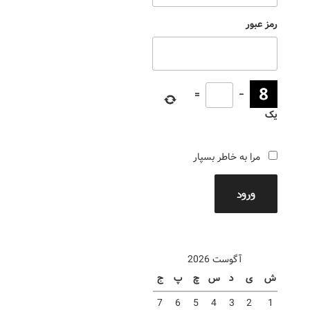
رمز عبور
=
−
یک
مرا به خاطر بسپار
ورود
آگوست 2026
ش
ی
د
س
چ
پ
ج
7
6
5
4
3
2
1