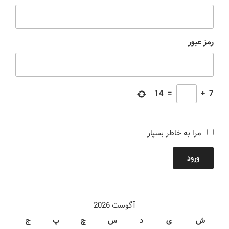
رمز عبور
14
=
+
7
مرا به خاطر بسپار
ورود
آگوست 2026
ش
ی
د
س
چ
پ
ج