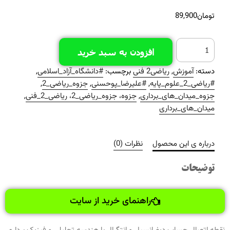
تومان
89,900
افزودن به سبد خرید
دسته:
آموزش
,
ریاضی2 فنی
برچسب:
#دانشگاه_آزاد_اسلامی
,
#ریاضی_2_علوم_پایه
,
#علیرضا_پوحسنی
,
جزوه_ریاضی_2
,
جزوه_میدان_های_برداری
,
جزوه، جزوه_ریاضی_2، ریاضی_2_فنی
,
میدان_های_برداری
درباره ی این محصول
نظرات (0)
توضیحات
راهنمای خرید از سایت