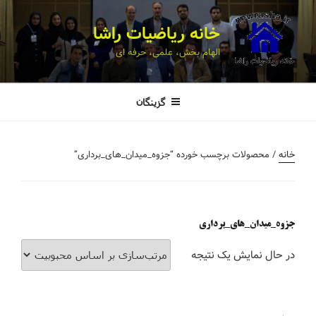
خانه ریاضیات راشا
الهام بخش، علمی، حرفه ای
گزینگان
خانه
/ محصولات برچسب خورده “جزوه_میدان_های_برداری”
جزوه_میدان_های_برداری
در حال نمایش یک نتیجه