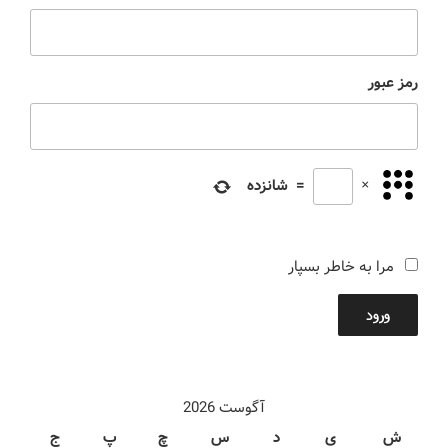
رمز عبور
×
=
شانزده
مرا به خاطر بسپار
ورود
آگوست 2026
ش
ی
د
س
چ
پ
ج