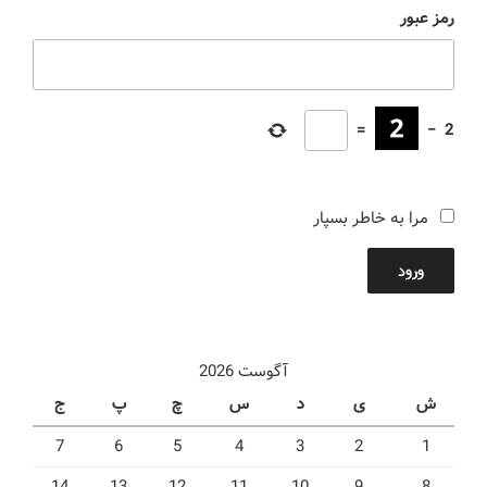
رمز عبور
=
−
2
مرا به خاطر بسپار
ورود
آگوست 2026
ش
ی
د
س
چ
پ
ج
7
6
5
4
3
2
1
14
13
12
11
10
9
8