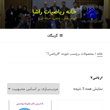
خانه ریاضیات راشا
الهام بخش، علمی، حرفه ای
گزینگان
خانه
/ محصولات برچسب خورده “#ریاضی7”
#ریاضی7
نمایش همه 3 نتیجه