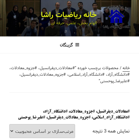
خانه ریاضیات راشا
الهام بخش، علمی، حرفه ای
گزینگان
خانه
/ محصولات برچسب خورده “#معادلات_دیفرانسیل، #جزوه_معادلات،
#دانشگاه_آزاد، #دانشگاه_آزاد_اسلامی، #جزوه_معادلات_دیفرانسیل،
#علیرضا_پوحسنی”
#معادلات_دیفرانسیل، #جزوه_معادلات، #دانشگاه_آزاد،
#دانشگاه_آزاد_اسلامی، #جزوه_معادلات_دیفرانسیل، #علیرضا_پوحسنی
نمایش همه 3 نتیجه