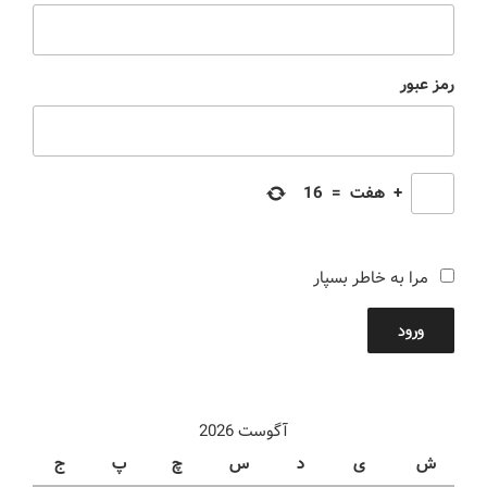
رمز عبور
+
هفت
=
16
مرا به خاطر بسپار
ورود
آگوست 2026
ش
ی
د
س
چ
پ
ج