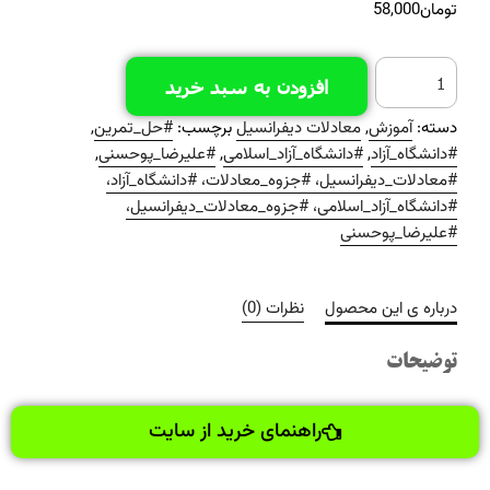
تومان
58,000
افزودن به سبد خرید
دسته:
آموزش
,
معادلات دیفرانسیل
برچسب:
#حل_تمرین
,
#دانشگاه_آزاد
,
#دانشگاه_آزاد_اسلامی
,
#علیرضا_پوحسنی
,
#معادلات_دیفرانسیل، #جزوه_معادلات، #دانشگاه_آزاد،
#دانشگاه_آزاد_اسلامی، #جزوه_معادلات_دیفرانسیل،
#علیرضا_پوحسنی
درباره ی این محصول
نظرات (0)
توضیحات
راهنمای خرید از سایت