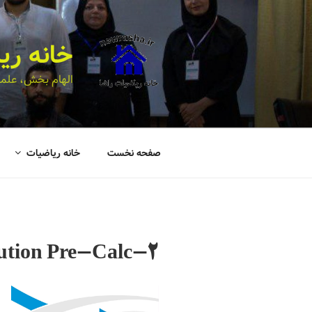
خانه ری
الهام بخش، علمی
صفحه نخست
خانه ریاضیات
ution Pre-Calc-2