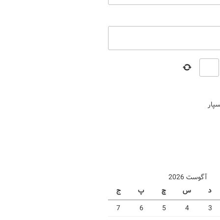
سپار
آگوست 2026
د
س
چ
پ
ج
7
6
5
4
3