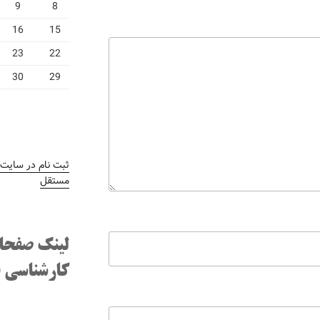
9
8
16
15
23
22
30
29
ثبت نام در سایت
/
مستقل
لینک صفحا
کارشناسی ف