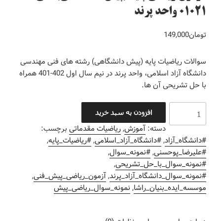
01021 واحد پرند
تومان
149,000
سوالات ریاضیات پایه (پیش دانشگاهی) رشته های فنی مهندسی
دانشگاه آزاد اسلامی، واحد پرند در نیم سال اول 402-401 همراه
با حل تشریحی آن ها.
افزودن به سبد خرید
دسته:
آموزش
,
ریاضیات مقدماتی
برچسب:
#دانشگاه_آزاد
,
#دانشگاه_آزاد_اسلامی
,
#ریاضیات_پایه
,
#علیرضا_پوحسنی
,
#نمونه_سوال
,
#نمونه_سوال_با_حل_تشریحی
,
#نمونه_سوال_دانشگاه_آزاد_پرند
,
آزمون_ریاضی_پیش_فنی
,
موسسه_ایده_بنیان_راشا
,
نمونه_سوال_ریاضی_پیش