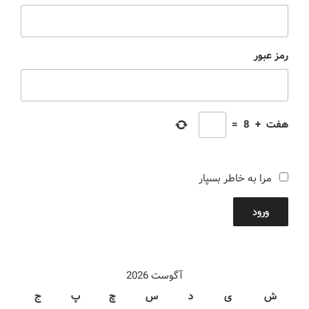
رمز عبور
هفت
+
8
=
مرا به خاطر بسپار
ورود
آگوست 2026
ش
ی
د
س
چ
پ
ج