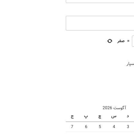
=
صفر
سپار
آگوست 2026
د
س
چ
پ
ج
7
6
5
4
3