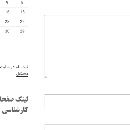
9
8
16
15
23
22
30
29
ثبت نام در سایت
/
مستقل
لینک صفحا
کارشناسی ف