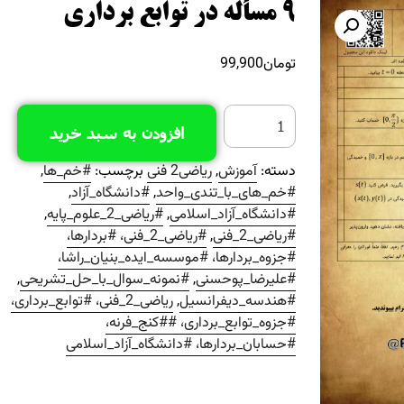
9 مسأله در توابع برداری
تومان
99,900
افزودن به سبد خرید
دسته:
آموزش
,
ریاضی2 فنی
برچسب:
#خم_ها
,
#خم_های_با_تندی_واحد
,
#دانشگاه_آزاد
,
#دانشگاه_آزاد_اسلامی
,
#ریاضی_2_علوم_پایه
,
#ریاضی_2_فنی
,
#ریاضی_2_فنی، #بردارها،
#جزوه_بردارها، #موسسه_ایده_بنیان_راشا،
#علیرضا_پوحسنی
,
#نمونه_سوال_با_حل_تشریحی
,
#هندسه_دیفرانسیل
,
ریاضی_2_فنی، #توابع_برداری،
#جزوه_توابع_برداری، ##کنج_فرنه،
#حسابان_بردارها، #دانشگاه_آزاد_اسلامی