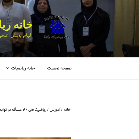
خانه ری
الهام بخش، علمی
صفحه نخست
خانه ریاضیات
خانه
/
آموزش
/
ریاضی2 فنی
/ 9 مسأله در توابع برداری