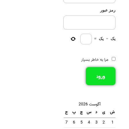
رمز عبور
یک
−
یک
=
مرا به خاطر بسپار
ورود
آگوست 2026
ش
ی
د
س
چ
پ
ج
7
6
5
4
3
2
1