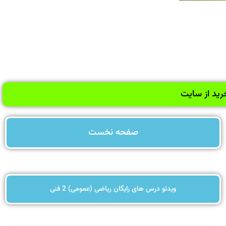
رید از سایت
صفحه نخست
ویدئو درس های رایگان ریاضی (عمومی) 2 فنی