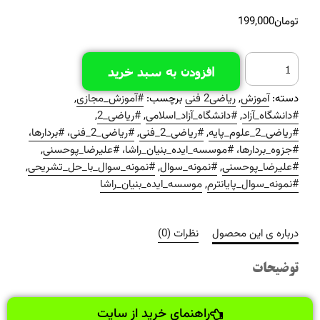
تومان
199,000
افزودن به سبد خرید
دسته:
آموزش
,
ریاضی2 فنی
برچسب:
#آموزش_مجازی
,
#دانشگاه_آزاد
,
#دانشگاه_آزاد_اسلامی
,
#ریاضی_2
,
#ریاضی_2_علوم_پایه
,
#ریاضی_2_فنی
,
#ریاضی_2_فنی، #بردارها،
#جزوه_بردارها، #موسسه_ایده_بنیان_راشا، #علیرضا_پوحسنی
,
#علیرضا_پوحسنی
,
#نمونه_سوال
,
#نمونه_سوال_با_حل_تشریحی
,
#نمونه_سوال_پایانترم
,
موسسه_ایده_بنیان_راشا
درباره ی این محصول
نظرات (0)
توضیحات
راهنمای خرید از سایت