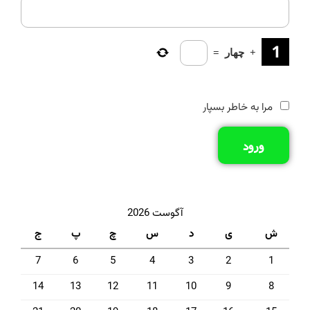
+
چهار
=
مرا به خاطر بسپار
ورود
آگوست 2026
ش
ی
د
س
چ
پ
ج
7
6
5
4
3
2
1
14
13
12
11
10
9
8