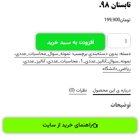
تابستان 98.
تومان
199,900
افزودن به سبد خرید
دسته:
بدون دسته‌بندی
برچسب:
نمونه_سوال_محاسبات_عددی،
نمونه_سوال_آنالیز_عددی_1، محاسبات_عددی، آنالیز_عددی،
ریاضی_دانشگاه
درباره ی این محصول
نظرات (0)
توضیحات
راهنمای خرید از سایت