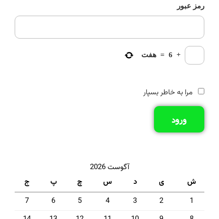
رمز عبور
+
6
=
هفت
مرا به خاطر بسپار
ورود
آگوست 2026
ش
ی
د
س
چ
پ
ج
7
6
5
4
3
2
1