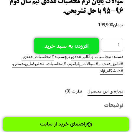
سوالات پایان ترم محاسبات عددی نیم سال دوم
96-95 با حل تشریحی.
تومان
199,900
افزودن به سبد خرید
دسته:
محاسبات و آنالیز عددی
برچسب:
#محاسبات_عددی،
#آنالیز_عددی، #سوالات_پایانترم، #محاسبات، #علیرضا_پوحسنی،
#دانشگاه_آزاد
درباره ی این محصول
نظرات (0)
توضیحات
راهنمای خرید از سایت