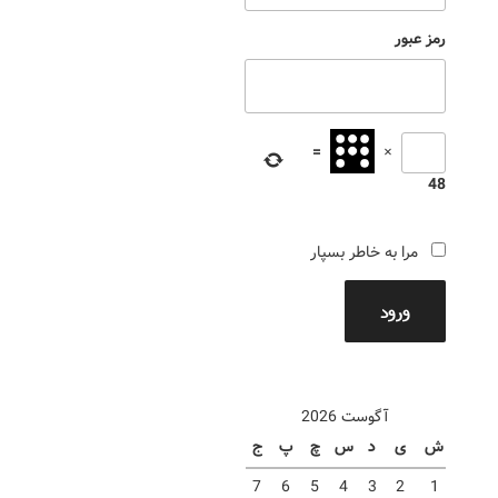
رمز عبور
=
×
48
مرا به خاطر بسپار
ورود
آگوست 2026
ش
ی
د
س
چ
پ
ج
7
6
5
4
3
2
1