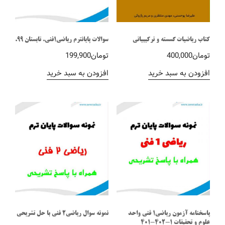
کتاب ریاضیات گسسته و ترکیبیاتی
سوالات پایانترم ریاضی1فنی. تابستان 99.
تومان
400,000
تومان
199,900
افزودن به سبد خرید
افزودن به سبد خرید
پاسخنامه آزمون ریاضی1 فنی واحد
نمونه سوال ریاضی2 فنی با حل تشریحی
علوم و تحقیقات 1-402-401