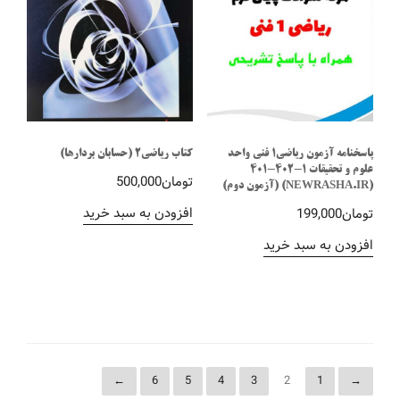
پاسخنامه آزمون ریاضی1 فنی واحد
کتاب ریاضی2 (حسابان بردارها)
علوم و تحقیقات 1-402-401
تومان
500,000
(NEWRASHA.IR) (آزمون دوم)
افزودن به سبد خرید
تومان
199,000
افزودن به سبد خرید
←
6
5
4
3
2
1
→