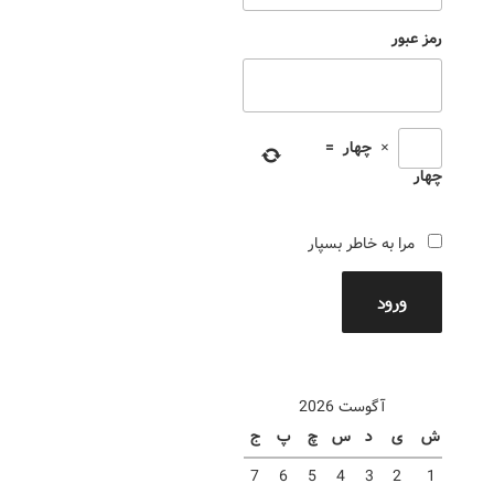
رمز عبور
×
چهار
=
چهار
مرا به خاطر بسپار
ورود
آگوست 2026
ش
ی
د
س
چ
پ
ج
7
6
5
4
3
2
1