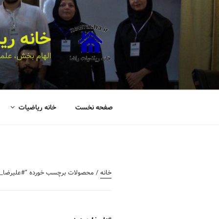
خانه ری
الهام بخش، علمی
صفحه نخست
خانه ریاضیات
خانه
/ محصولات برچسب خورده “#علیرضا_