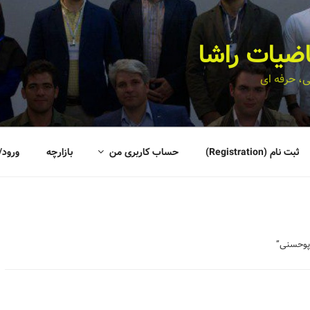
اضیات راشا
، حرفه ای
ثبت نام (Registration)
حساب کاربری من
بازارچه
ورود/
پوحسنی”