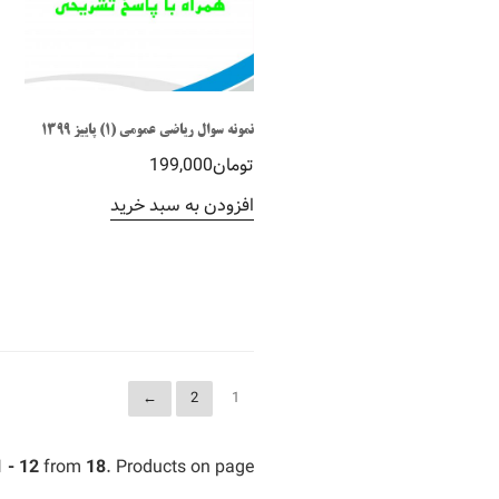
نمونه سوال ریاضی عمومی (1) پاییز 1399
تومان
199,000
افزودن به سبد خرید
←
2
1
1 - 12
from
18
. Products on page