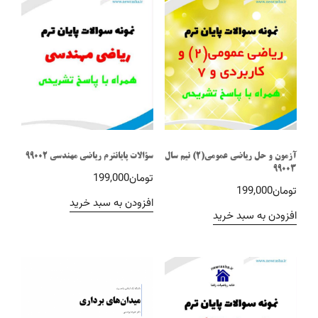
آزمون و حل ریاضی عمومی(2) نیم سال
سؤالات پایانترم ریاضی مهندسی 99002
99003
تومان
199,000
تومان
199,000
افزودن به سبد خرید
افزودن به سبد خرید