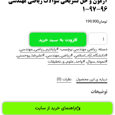
آزمون و حل تشریحی سوالات ریاضی مهندسی
96-97-1
تومان
199,900
افزودن به سبد خرید
دسته:
ریاضی مهندسی
برچسب:
#پایانترم_ریاضی_مهندسی
,
#دانشگاه_آزاد_اسلامی
,
#ریاضی_مهندسی
,
#علیرضا_پوحسنی
,
#نمونه_سوال
,
#واحد_علوم_و_تحقیقات
درباره ی این محصول
نظرات (0)
توضیحات
راهنمای خرید از سایت