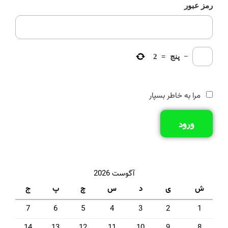
رمز عبور
−
پنج
=
2
مرا به خاطر بسپار
ورود
آگوست 2026
ش
ی
د
س
چ
پ
ج
7
6
5
4
3
2
1
14
13
12
11
10
9
8